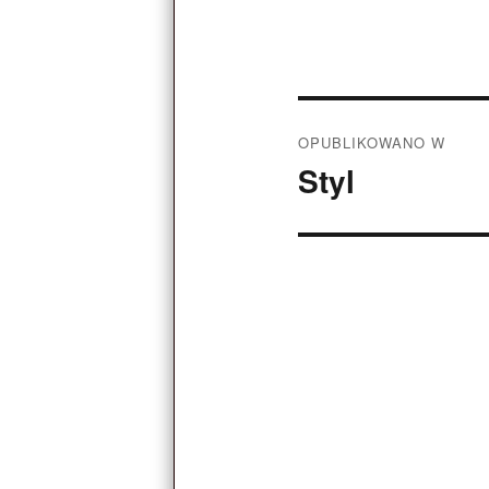
Nawigacja
OPUBLIKOWANO W
wpisu
Styl