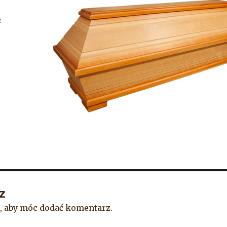
wano
2
z
, aby móc dodać komentarz.