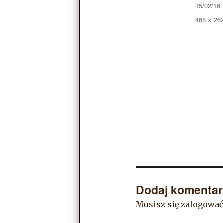
Opubliko
15/02/16
Pełny
468 × 26
rozmiar
Dodaj komentar
Musisz się
zalogować